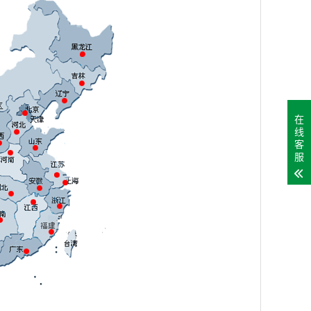
在
线
客
服